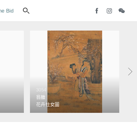
ne Bid
3054
30
翁雒
葉
花卉仕女圖
和