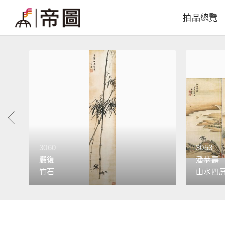
拍品總覽
3060
3053
嚴復
潘恭壽
竹石
山水四