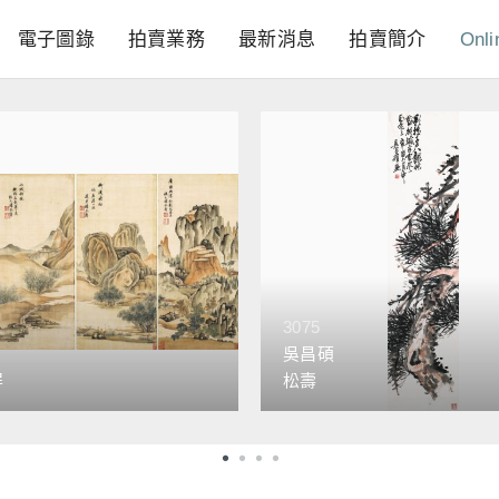
電子圖錄
拍賣業務
最新消息
拍賣簡介
Onli
3075
吳昌碩
屏
松壽