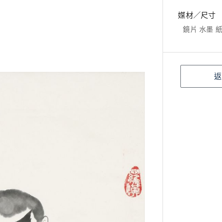
媒材／尺寸
鏡片 水墨 紙本
返