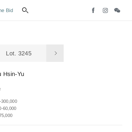
ne Bid
Lot. 3245
u Hsin-Yu
聯
-300,000
-60,000
75,000