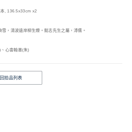
, 136.5x33cm x2
映雪，清波遠岸柳生煙。懿志先生之屬，溥儒。
)、心畬翰墨(朱)
回拍品列表