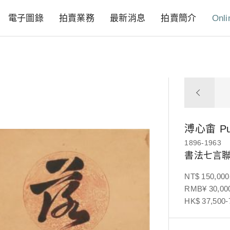
電子圖錄
拍賣業務
最新消息
拍賣簡介
Onli
溥心畬
P
1896-1963
書法七言
NT$ 150,000
RMB¥ 30,000
HK$ 37,500-