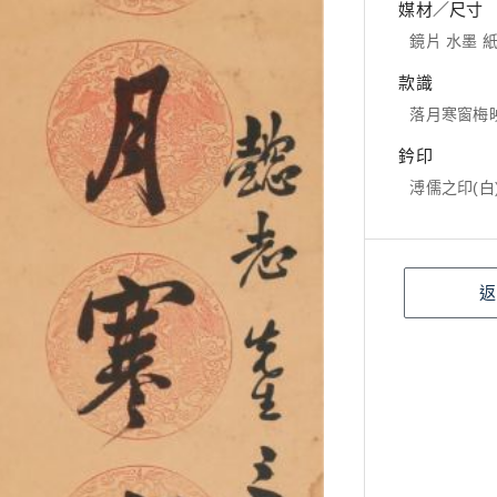
媒材／尺寸
鏡片 水墨 紙本
款識
落月寒窗梅
鈐印
溥儒之印(白
返