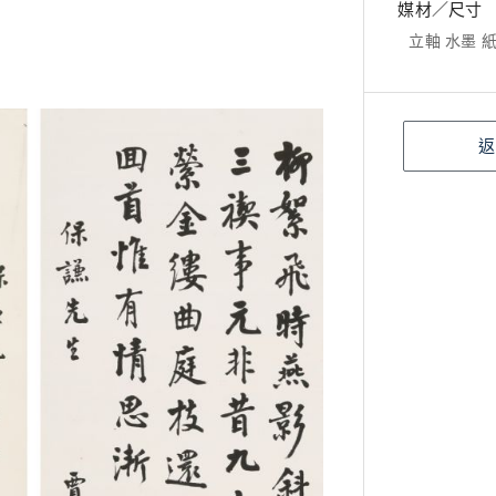
媒材／尺寸
立軸 水墨 紙本
返