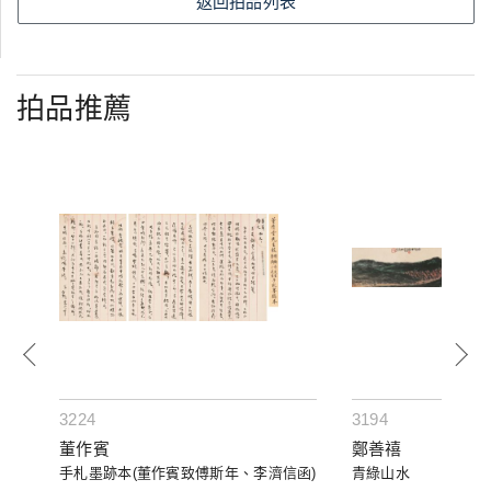
返回拍品列表
拍品推薦
3224
3194
董作賓
鄭善禧
手札墨跡本(董作賓致傅斯年、李濟信函)
青綠山水