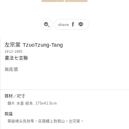
share
左宗棠
TzuoTzung-Tang
1812-1885
書法七言聯
無底價
媒材／尺寸
鏡片 水墨 紙本, 175x41.5cm
款識
華嶽峰尖見秋隼，岳陽樓上對君山。左宗棠。