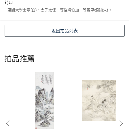
鈐印
東閣大學士章(白)、太子太保一等恪靖伯加一等輕車都尉(朱)。
返回拍品列表
拍品推薦