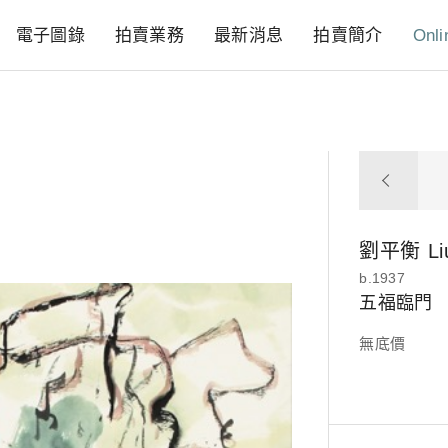
電子圖錄
拍賣業務
最新消息
拍賣簡介
Onli
劉平衡
L
b.1937
五福臨門
無底價