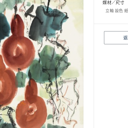
媒材／尺寸
立軸 設色 紙本
返