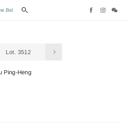
ne Bid
Lot. 3512
iu Ping-Heng