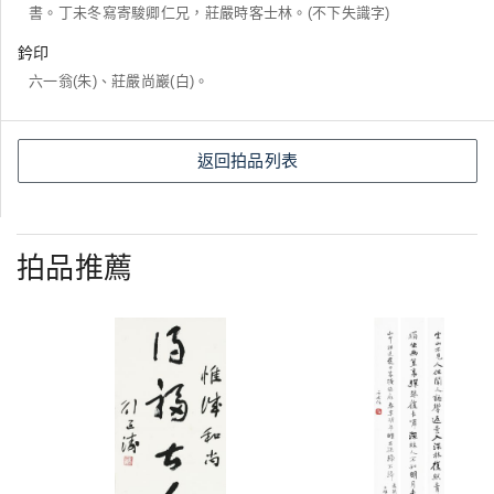
書。丁未冬寫寄駿卿仁兄，莊嚴時客士林。(不下失識字)
鈐印
六一翁(朱)、莊嚴尚巖(白)。
返回拍品列表
拍品推薦