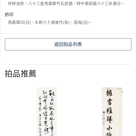
仲林浪旂，八十二叟馬壽華竹石並題，時中華民國六十三年春日。
鈐印
馬壽華印(白)、木軒八十歲後作(朱)、雨海(白)。
返回拍品列表
拍品推薦