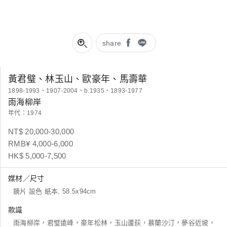
share
黃君璧、林玉山、歐豪年、馬壽華
1898-1993、1907-2004、b.1935、1893-1977
雨海柳岸
年代：1974
NT$ 20,000-30,000
RMB¥ 4,000-6,000
HK$ 5,000-7,500
媒材／尺寸
鏡片 設色 紙本, 58.5x94cm
款識
雨海柳岸，君璧遠峰，豪年松林，玉山蘆荻，慕蘭沙汀，夢谷近坡，