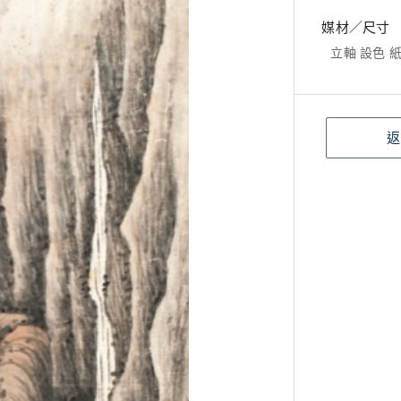
媒材／尺寸
立軸 設色 紙本
返