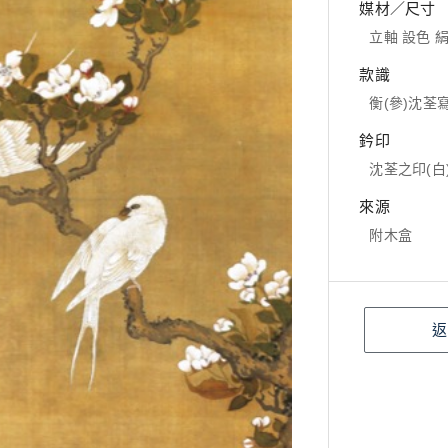
媒材／尺寸
立軸 設色 絹本
款識
衡(參)沈荃
鈐印
沈荃之印(白
來源
附木盒
返