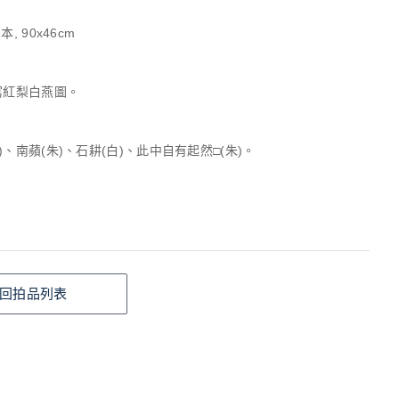
, 90x46cm
寫紅梨白燕圖。
)、南蘋(朱)、石耕(白)、此中自有起然□(朱)。
回拍品列表