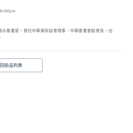
6×90cm
灣水墨畫家，曾任中華美術協會理事、中華書畫會副會長，出
。
回拍品列表