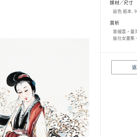
媒材／尺寸
設色 紙本, 9
賞析
曾縵雲，臺
版仕女畫集
返