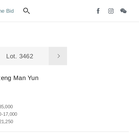
ne Bid
Lot. 3462
zeng Man Yun
85,000
-17,000
21,250