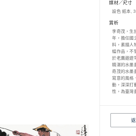
媒材／尺寸
設色 紙本, 3
賞析
李奇茂，生
年，擔任國
料，素描人
幅作品，不
於老鷹遨遊
精湛的水墨
奇茂的水墨
寫意的風格
動，深深打
性，為臺灣
返