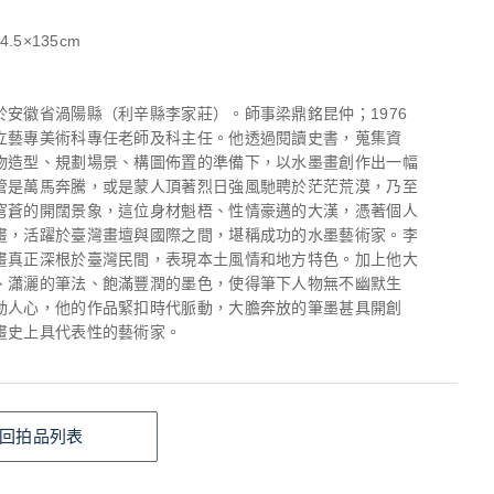
4.5×135cm
於安徽省渦陽縣（利辛縣李家莊）。師事梁鼎銘昆仲；1976
立藝專美術科專任老師及科主任。他透過閱讀史書，蒐集資
物造型、規劃場景、構圖佈置的準備下，以水墨畫創作出一幅
管是萬馬奔騰，或是蒙人頂著烈日強風馳聘於茫茫荒漠，乃至
穹蒼的開闊景象，這位身材魁梧、性情豪邁的大漢，憑著個人
畫，活躍於臺灣畫壇與國際之間，堪稱成功的水墨藝術家。李
畫真正深根於臺灣民間，表現本土風情和地方特色。加上他大
、瀟灑的筆法、飽滿豐潤的墨色，使得筆下人物無不幽默生
動人心，他的作品緊扣時代脈動，大膽奔放的筆墨甚具開創
畫史上具代表性的藝術家。
回拍品列表