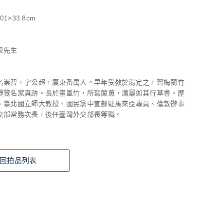
01×33.8cm
泉先生
名崇智，字公超，廣東番禺人。早年受教於湯定之，習梅蘭竹
博覽名家真跡。長於畫墨竹，所寫蘭蕙，瀟灑如其行草書。歷
、臺北國立師大教授、國民黨中宣部駐馬來亞專員、倫敦辦事
交部常務次長，後任臺灣外交部長等職。
回拍品列表