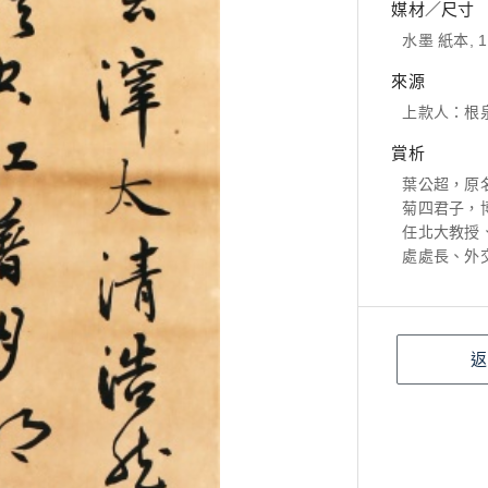
媒材／尺寸
水墨 紙本, 1
來源
上款人：根
賞析
葉公超，原
菊四君子，
任北大教授
處處長、外
返