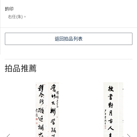
鈐印
右任(朱)。
返回拍品列表
拍品推薦