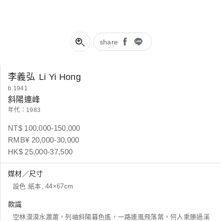
share
李義弘
Li Yi Hong
b.1941
斜陽連峰
年代：1983
NT$ 100,000-150,000
RMB¥ 20,000-30,000
HK$ 25,000-37,500
媒材／尺寸
設色 紙本, 44×67cm
款識
空林漠漠水蕭蕭，列岫斜陽暮色遙，一路連風飛落葉，何人乘勝過溪