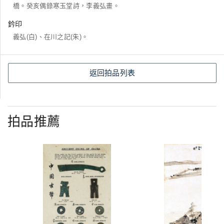
橋。癸亥偶錄寒玉堂詩，李義弘畫。
鈐印
義弘(白)、在川之記(朱)。
返回拍品列表
拍品推薦