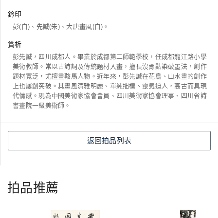
鈐印
彭(白)、先誠(朱)、大唐畫風(白)。
賞析
彭先誠，四川成都人。畢業於成都第二師範學校，任成都龍江路小學
美術教師。常以古詩詞及傳統題材入畫，擅長沒骨點染破墨法，創作
題材寬泛，尤擅畫鞍馬人物。近年來，彭先誠在花鳥、山水畫的創作
上也屢創突破。其畫風清雅明麗、單純拙樸、靈氣迫人，高古而具現
代情感。現為中國美術家協會會員、四川美術家協會理事、四川省詩
書畫院一級美術師。
返回拍品列表
拍品推薦