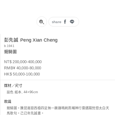
share
彭先誠
Peng Xian Cheng
b.1941
競騎圖
NT$ 200,000-400,000
RMB¥ 40,000-80,000
HK$ 50,000-100,000
媒材／尺寸
設色 紙本, 44×96cm
款識
競騎圖。騰昆崙惡西極四足無一蹶雞鳴刷燕晡神行雷邁踼恍惚太白天
馬歌句。己已年先誠畫。