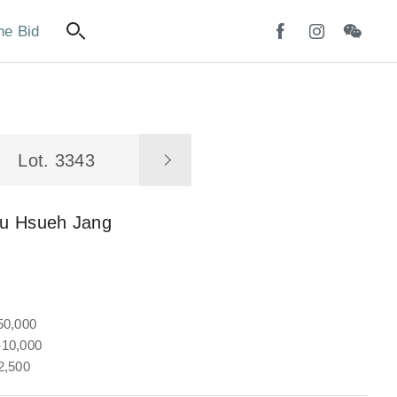
ne Bid
Lot. 3343
u Hsueh Jang
50,000
10,000
2,500