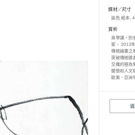
媒材／尺寸
設色 紙本, 4
賞析
吳學讓，別
家， 201
傳統繪畫之
突破傳統國
交織的極為
關懷和人文
歐美、亞洲
返