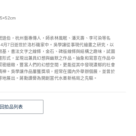
5×52cm
號退伯，杭州藝專傳人，師承林風眠、潘天壽、李可染等名
3年4月7日逝世於洛杉磯家中。吳學讓從事現代繪畫之研究，以
根基，書法文字之線條，金石、碑版線條與結構之趣味，試圖
畫形式，呈現出兼具幻想與幽默之作品。抽象和寫意在作品中
緊密細緻，豐富人們的幻想空間，更能從其中發現濃郁的社會
精神。吳學讓作品屢獲獎項，經常在國內外舉辦個展，並曾於
等地展出。蔣勳讚譽為開創當代水墨新格局之先驅。
回拍品列表