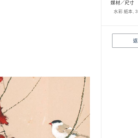
媒材／尺寸
水彩 紙本, 3
返