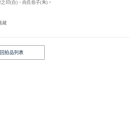
榮之印(白)、向氏伯子(朱)。
舊藏
回拍品列表