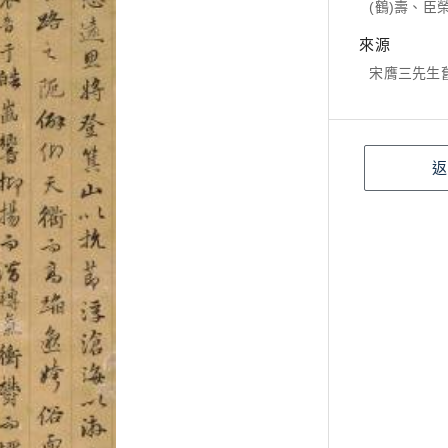
(鶴)壽、臣
來源
宋膺三先生
返