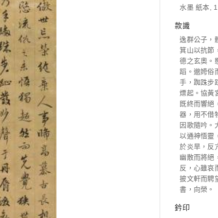
水墨 紙本, 1
款識
逸群公子，
箕山以抗節
德之玄奧。
蹈。邈姱俗
手，踟跦步
熛起。協黃
既終而響絕
器，用不借
因歌隨吟。
以通神悟靈
於炎旱，反
幽散而將絕
反，心雖哀
披文軒而騁
書，向榮。
鈐印