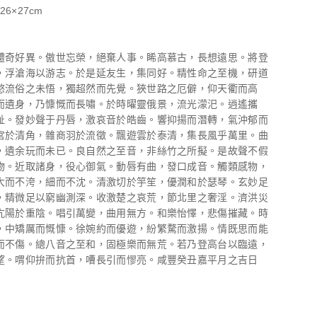
26×27cm
體奇好異。傲世忘榮，絕棄人事。睎高慕古，長想遠思。將登
，浮滄海以游志。於是延友生，集同好。精性命之至機，研道
愍流俗之未悟，獨超然而先覺。狹世路之厄僻，仰天衢而高
而遺身，乃慷慨而長嘯。於時曜靈俄景，流光濛汜。逍遙攜
趾。發妙聲于丹唇，激哀音於皓齒。響抑揚而潛轉，氣沖郁而
宮於清角，雜商羽於流徵。飄遊雲於泰清，集長風乎萬里。曲
，遺余玩而未已。良自然之至音，非絲竹之所擬。是故聲不假
物。近取諸身，役心御氣。動唇有曲，發口成音。觸類感物，
大而不洿，細而不沈。清激切於竽笙，優潤和於瑟琴。玄妙足
，精微足以窮幽測深。收激楚之哀荒，節北里之奢淫。濟洪災
亢陽於重陰。唱引萬變，曲用無方。和樂怡懌，悲傷摧藏。時
，中矯厲而慨慷。徐婉約而優遊，紛繁騖而激揚。情既思而能
而不傷。總八音之至和，固極樂而無荒。若乃登高台以臨遠，
望。喟仰拚而抗首，嘈長引而憀亮。咸豐癸丑嘉平月之吉日