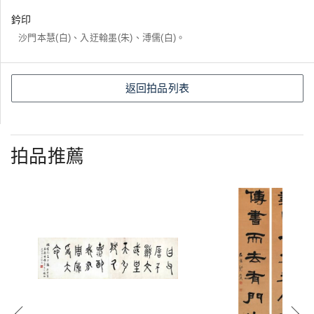
鈐印
沙門本慧(白)、入迂翰墨(朱)、溥儒(白)。
返回拍品列表
拍品推薦