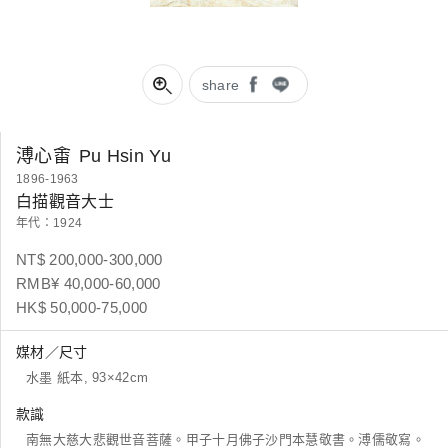
share
溥心畬
Pu Hsin Yu
1896-1963
白描觀音大士
年代：1924
NT$ 200,000-300,000
RMB¥ 40,000-60,000
HK$ 50,000-75,000
媒材／尺寸
水墨 紙本, 93×42cm
款識
南無大慈大悲觀世音菩薩。甲子十月佛子沙門本慧敬書。溥儒敬寫。