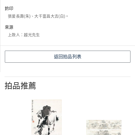
鈐印
張爰長壽(朱)、大千富昌大吉(白)。
來源
上款人：越光先生
返回拍品列表
拍品推薦