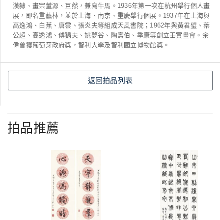
漢隸、畫宗董源、巨然，兼寫牛馬。1936年第一次在杭州舉行個人畫
展，即名重藝林，並於上海、南京、重慶舉行個展。1937年在上海與
高逸鴻、白蕉、唐雲、張炎夫等組成天風書院；1962年與黃君璧、葉
公超、高逸鴻、傅狷夫、姚夢谷、陶壽伯、季康等創立壬寅畫會。余
偉曾獲葡萄牙政府獎，智利大學及智利國立博物館獎。
返回拍品列表
拍品推薦