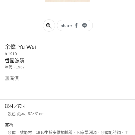
share
余偉
Yu Wei
b.1910
香谿漁隱
年代：1967
無底價
媒材／尺寸
設色 紙本, 67×31cm
賞析
余偉，號退村，1910生於安徽桐城縣，因家學淵源，余偉能詩詞、工