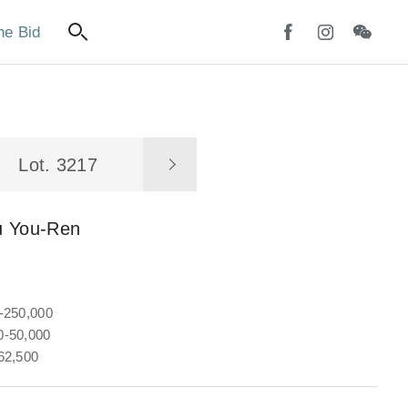
ne Bid
Lot. 3217
u You-Ren
-250,000
-50,000
62,500