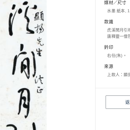
媒材／尺寸
水墨 紙本, 1
款識
虎溪閒月引
唐釋靈一僧
鈐印
右任(朱)。
來源
上款人：顯
返