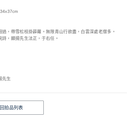
34x37cm
相過，帶雪松枝掛薜蘿。無限青山行欲盡，白雲深處老僧多。
院詩，顯揚先生法正，于右任。
揚先生
回拍品列表