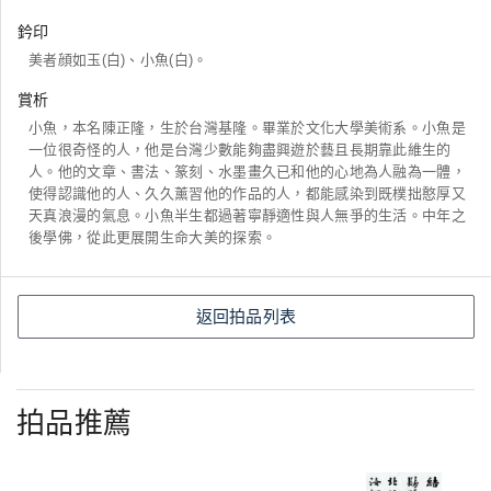
鈐印
美者顔如玉(白)、小魚(白)。
賞析
小魚，本名陳正隆，生於台灣基隆。畢業於文化大學美術系。小魚是
一位很奇怪的人，他是台灣少數能夠盡興遊於藝且長期靠此維生的
人。他的文章、書法、篆刻、水墨畫久已和他的心地為人融為一體，
使得認識他的人、久久薰習他的作品的人，都能感染到既樸拙憨厚又
天真浪漫的氣息。小魚半生都過著寧靜適性與人無爭的生活。中年之
後學佛，從此更展開生命大美的探索。
返回拍品列表
拍品推薦