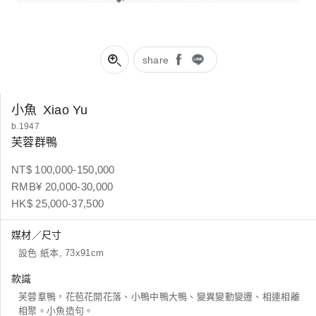
share
小魚
Xiao Yu
b.1947
芙蓉群鴨
NT$ 100,000-150,000
RMB¥ 20,000-30,000
HK$ 25,000-37,500
媒材／尺寸
設色 紙本, 73x91cm
款識
芙蓉羣鴨，花苞花開花落、小鴨中鴨大鴨、變異變動變遷、相連相離
相聚。小魚造句。