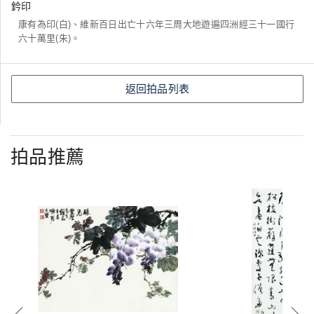
鈐印
康有為印(白)、維新百日出亡十六年三周大地遊遍四洲經三十一國行
六十萬里(朱)。
返回拍品列表
拍品推薦