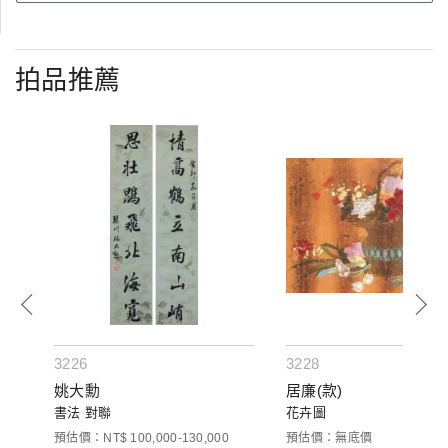
拍品推薦
3226
3228
姚大勳
居廉(款)
書法 對聯
花卉圖
預估價：NT$ 100,000-130,000
預估價：無底價