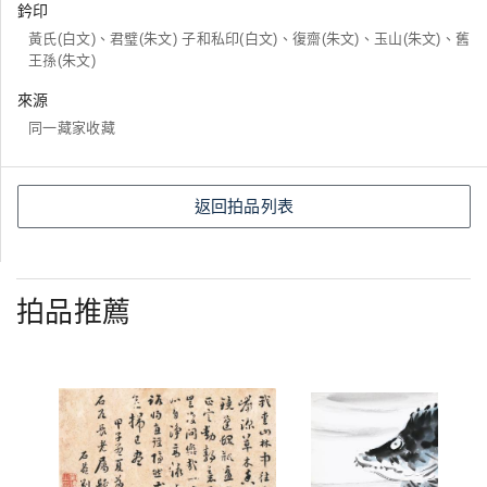
鈐印
黃氏(白文)、君璧(朱文) 子和私印(白文)、復齋(朱文)、玉山(朱文)、舊
王孫(朱文)
來源
同一藏家收藏
返回拍品列表
拍品推薦