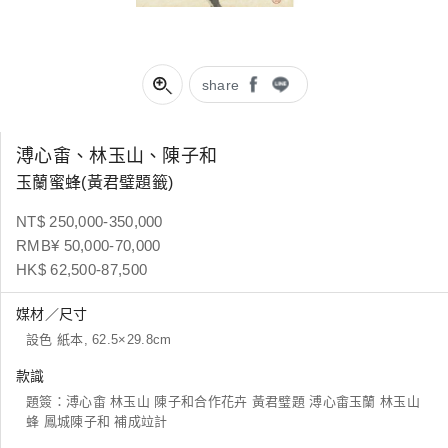
share
溥心畬、林玉山、陳子和
玉蘭蜜蜂(黃君璧題籤)
NT$ 250,000-350,000
RMB¥ 50,000-70,000
HK$ 62,500-87,500
媒材／尺寸
設色 紙本, 62.5×29.8cm
款識
題簽：溥心畬 林玉山 陳子和合作花卉 黃君璧題 溥心畬玉蘭 林玉山
蜂 鳳城陳子和 補成竝計