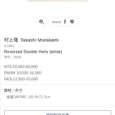
share
村上隆
Takashi Murakami
b.1962
Reversed Double Helix (white)
年代：2005
NT$ 50,000-80,000
RMB¥ 10,000-16,000
HK$ 12,500-20,000
媒材／尺寸
版畫249/300, 102.8×72.7cm