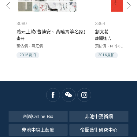
3080
3364
蕭元上款(曹連安、黃曉青等名家)
劉太希
畫冊
康疆逢吉
預估價：無底價
預估價：NT$ 8,000-15,
2016夏拍
2016夏拍
帝圖Online Bid
非池中藝術網
非池中線上藝廊
帝圖藝術研究中心