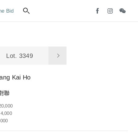
ne Bid
Lot. 3349
ang Kai Ho
 對聯
20,000
4,000
,000