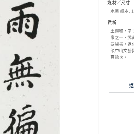
媒材／尺寸
水墨 紙本, 13
賞析
王愷和，字
家之一，武
要秘書，退
頒中山文藝
百餘次。
返