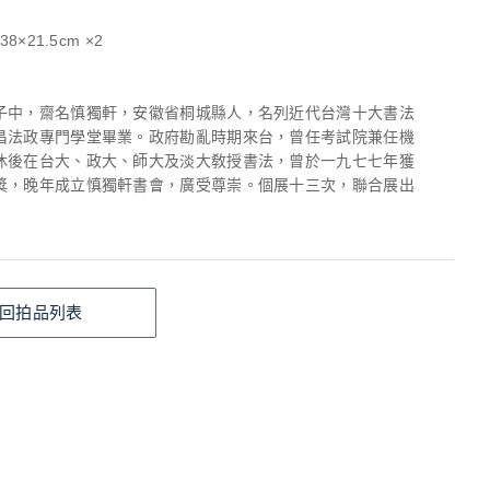
8×21.5cm ×2
子中，齋名慎獨軒，安徽省桐城縣人，名列近代台灣十大書法
昌法政專門學堂畢業。政府勘亂時期來台，曾任考試院兼任機
休後在台大、政大、師大及淡大敎授書法，曾於一九七七年獲
獎，晚年成立慎獨軒書會，廣受尊崇。個展十三次，聯合展出
回拍品列表