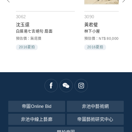
3062
3090
沈玉還
黃君璧
白居易七言絕句 扇面
林下小屋
預估價：無底價
預估價：NT$ 80,000-100,00
2016夏拍
2016夏拍
帝圖Online Bid
非池中藝術網
非池中線上藝廊
帝圖藝術研究中心