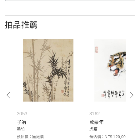
拍品推薦
3053
3162
子冶
歐豪年
墨竹
虎嘯
預估價：無底價
預估價：NT$ 120,000-200,0