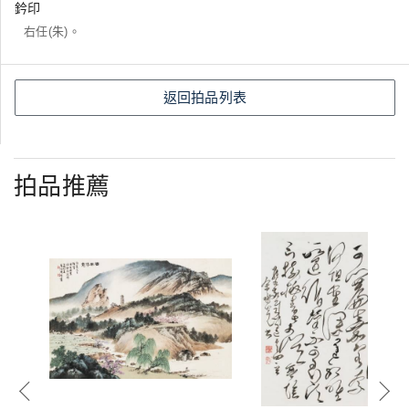
鈐印
右任(朱)。
返回拍品列表
拍品推薦