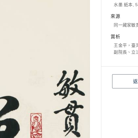
水墨 紙本, 5
來源
同一藏家敏
賞析
王金平，臺
副院長、立
返