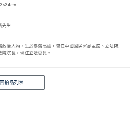
3×34cm
貫先生
灣政治人物，生於臺灣高雄。曾任中國國民黨副主席、立法院
法院院長，現任立法委員。
回拍品列表