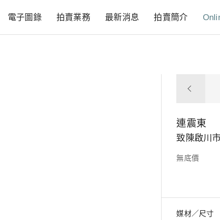
電子圖錄
拍賣業務
最新消息
拍賣簡介
Onli
連震東
致陳啟川市
無底價
媒材／尺寸