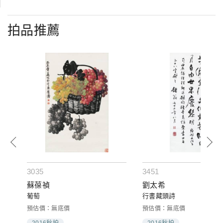
拍品推薦
3035
3451
蘇葆禎
劉太希
葡萄
行書藏頭詩
預估價：無底價
預估價：無底價