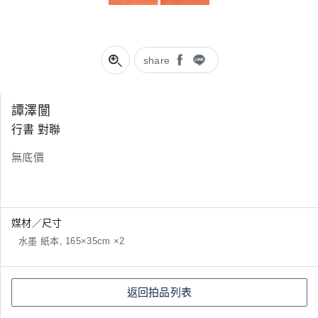
share
譚澤闓
行書 對聯
無底價
媒材／尺寸
水墨 紙本, 165×35cm ×2
返回拍品列表