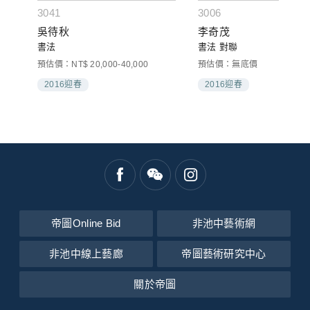
3041
3006
吳待秋
李奇茂
書法
書法 對聯
預估價：NT$ 20,000-40,000
預估價：無底價
2016迎春
2016迎春
帝圖Online Bid
非池中藝術網
非池中線上藝廊
帝圖藝術研究中心
關於帝圖