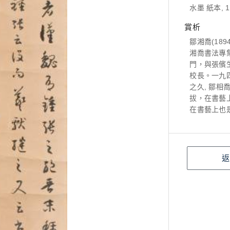
水墨 紙本, 1
賞析
鄒湘喬(18
湘喬書法專
門，與張儐
校長。一九
之久, 鄒
拔，在書藝
在書藝上也
返