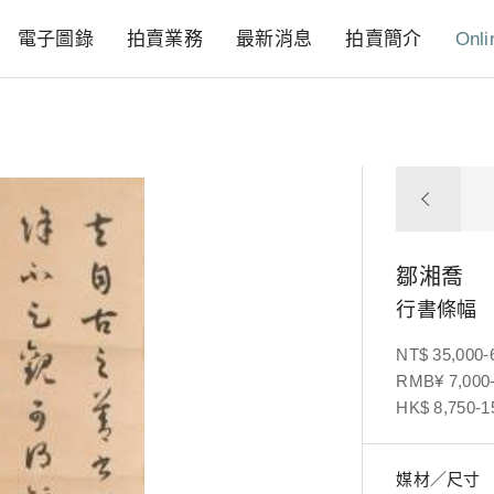
電子圖錄
拍賣業務
最新消息
拍賣簡介
Onli
鄒湘喬
行書條幅
NT$ 35,000-
RMB¥ 7,000-
HK$ 8,750-1
媒材／尺寸