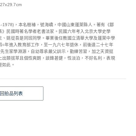
27x29.7cm
94-1978)，本名樹椿，號海嶠，中國山東蓬萊縣人。著有《鄒
集》民國時著名學者老書法家。民國六年考入北京大學史學
生、姚從吾是同班同學。畢業後任教國立清華大學及蓬萊中學
四○年進入教育部工作，至一九六七年退休，前後達二十七年
相喬先生家學淵源，自幼尊承嚴父訓示，勤練苦習，加之天資挺
上出類拔萃且個性爽朗，談鋒甚健，性淡泊，不好名利，表現
是如此。
回拍品列表