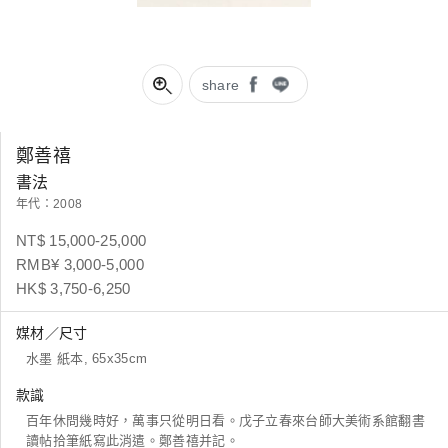
share
鄭善禧
書法
年代：2008
NT$ 15,000-25,000
RMB¥ 3,000-5,000
HK$ 3,750-6,250
媒材／尺寸
水墨 紙本, 65x35cm
款識
百年休問幾時好，萬事只從明日看。戊子立春來台師大美術系館翻書
讀帖拾筆紙寫此消遣。鄭善禧并記。