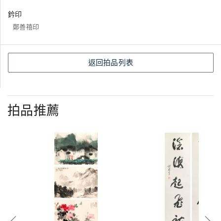
鈐印
鄭善禧印
返回拍品列表
拍品推薦