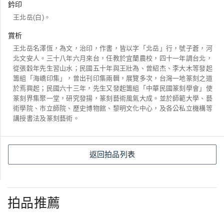
鈐印
王北岳(白)。
賞析
王北岳名澤恆，為文，治印，作書，皆以字「北岳」行，號子蒼，河
北文安人。三十八年六月來台，任教於宜蘭農校，四十一年調台北，
從張穀年先生習山水；民國五十年與王壯為、曾紹杰、李大木等發起
籌組「海嶠印集」，曾出刊印集兩輯，展覽多次，台灣一地篆刻之道
於焉興起；民國六十三年，先生又發起籌組「中華民國篆刻學會」使
篆刻界集聚一堂，研究發揚，篆刻藝術風氣大成。並於師範大學、藝
術學院、市立師院、歷史博物館、黎明文化中心，及各公私立機構等
講授書法及篆刻藝術。
返回拍品列表
拍品推薦