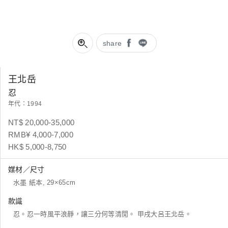
share
王北岳
忍
年代：1994
NT$ 20,000-35,000
RMB¥ 4,000-7,000
HK$ 5,000-8,750
媒材／尺寸
水墨 紙本, 29×65cm
款識
忍。忍一時風平浪靜，讓三分何等清閒。 甲戌大呂王北岳。