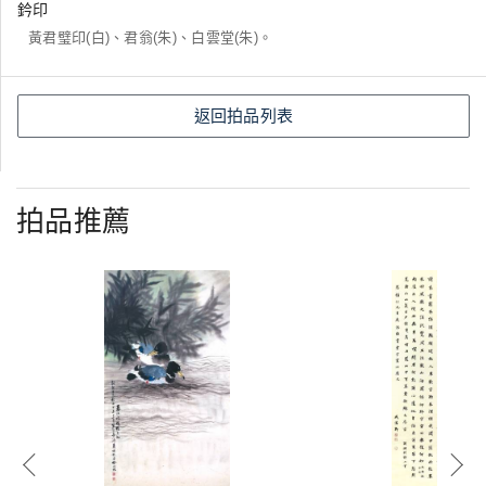
鈐印
黃君璧印(白)、君翁(朱)、白雲堂(朱)。
返回拍品列表
拍品推薦