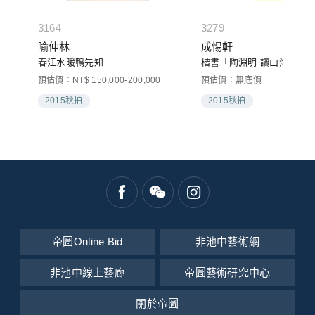
3164
3279
喻仲林
成惕軒
春江水暖鴨先知
楷書「陶淵明 讀山海經、
預估價：NT$ 150,000-200,000
預估價：無底價
2015秋拍
2015秋拍
帝圖Online Bid
非池中藝術網
非池中線上藝廊
帝圖藝術研究中心
關於帝圖