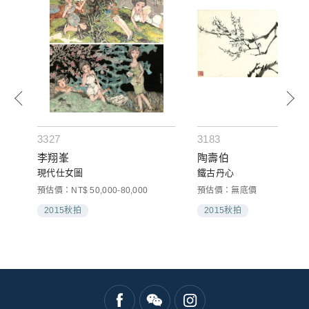
3327
3183
李翔峯
陶壽伯
現代仕女圖
鐵古丹心
預估價：NT$ 50,000-80,000
預估價：無底價
2015秋拍
2015秋拍