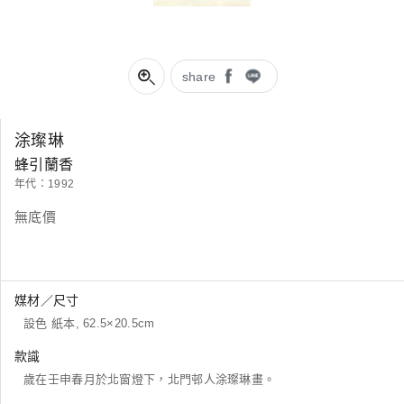
share
涂璨琳
蜂引蘭香
年代：1992
無底價
媒材／尺寸
設色 紙本, 62.5×20.5cm
款識
歲在壬申春月於北窗燈下，北門邨人涂璨琳畫。