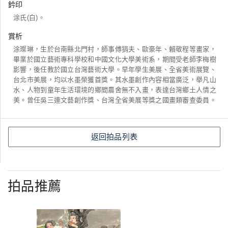
鈐印
涂氏(白)。
賞析
涂璨琳，生於台南縣北門村，師事傅狷夫、歐豪年、賴敬程等畫家，
畢業於國立藝術專科學校和中國文化大學美術系，期間受老師李梅樹
影響，後任教於國立台灣藝術大學。早年學生美展、全省美術展覽、
台北市美展，均以水墨榮獲首獎。其水墨創作內容相當廣泛，舉凡山
水、人物到童年生活環境的鄉間農舍無不入畫，表達台灣鄉土人情之
美。曾任吳三連文藝創作獎、台灣全省美展等獎之國畫類審查委員。
返回拍品列表
拍品推薦