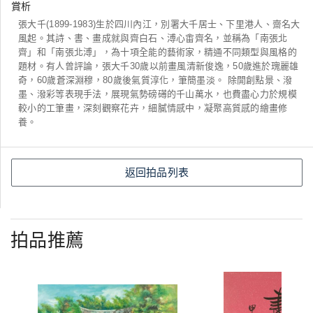
賞析
張大千(1899-1983)生於四川內江，別署大千居士、下里港人、齋名大
風起。其詩、書、畫成就與齊白石、溥心畬齊名，並稱為「南張北
齊」和「南張北溥」，為十項全能的藝術家，精通不同類型與風格的
題材。有人曾評論，張大千30歲以前畫風清新俊逸，50歲進於瑰麗雄
奇，60歲蒼深淵穆，80歲後氣質淳化，筆簡墨淡。 除開創點景、潑
墨、潑彩等表現手法，展現氣勢磅礡的千山萬水，也費盡心力於規模
較小的工筆畫，深刻觀察花卉，細膩情感中，凝聚高質感的繪畫修
養。
返回拍品列表
拍品推薦