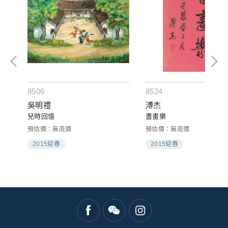
8506
8524
吳明禮
溥杰
兒時回憶
書畫樂
預估價：無底價
預估價：無底價
2015迎春
2015迎春