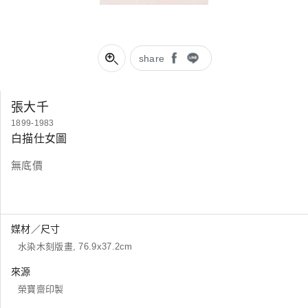
share
張大千
1899-1983
白描仕女圖
無底價
媒材／尺寸
水染木刻版畫, 76.9x37.2cm
來源
榮寶齋印製