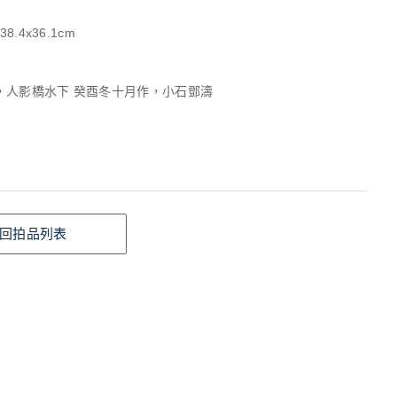
8.4x36.1cm
，人影橋水下 癸酉冬十月作，小石鄧濤
回拍品列表