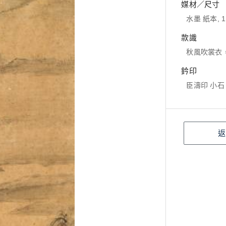
媒材／尺寸
水墨 紙本, 13
款識
秋風吹裳衣
鈐印
臣濤印 小石
返