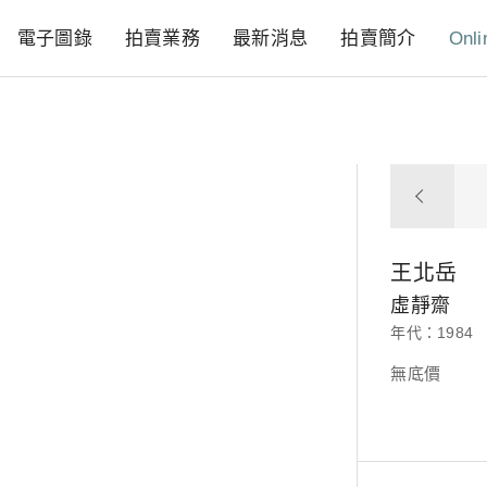
電子圖錄
拍賣業務
最新消息
拍賣簡介
Onli
王北岳
虛靜齋
年代：1984
無底價