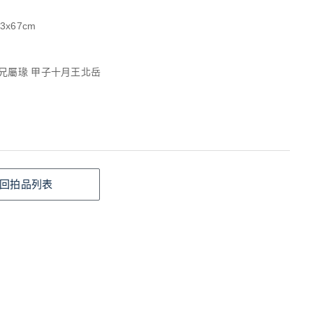
3x67cm
玄兄屬瑑 甲子十月王北岳
回拍品列表