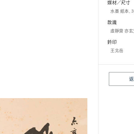
媒材／尺寸
水墨 紙本, 3
款識
虛靜齋 亦
鈐印
王北岳
返