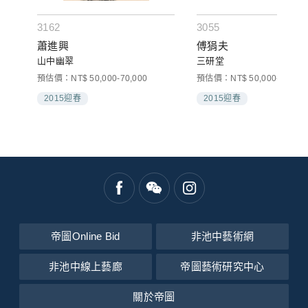
3162
3055
蕭進興
傅狷夫
山中幽翠
三研堂
預估價：NT$ 50,000-70,000
預估價：NT$ 50,000-100,00
2015迎春
2015迎春
帝圖Online Bid
非池中藝術網
非池中線上藝廊
帝圖藝術研究中心
關於帝圖