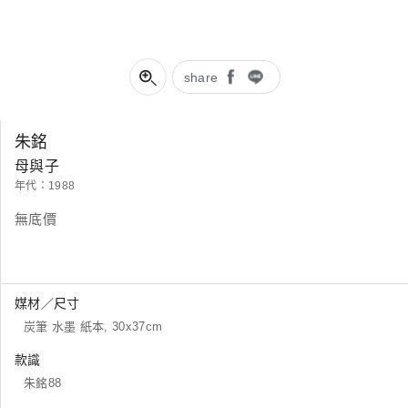
share
朱銘
母與子
年代：1988
無底價
媒材／尺寸
炭筆 水墨 紙本, 30x37cm
款識
朱銘88