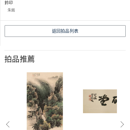
鈐印
朱銘
返回拍品列表
拍品推薦