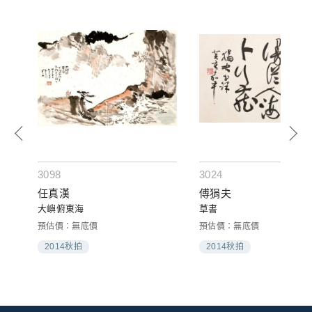
3098
3024
任真漢
傅狷夫
大嶼俯東海
草書
預估價：無底價
預估價：無底價
2014秋拍
2014秋拍