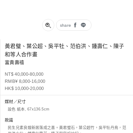
share
黃君璧、葉公超、吳平牡、范伯洪、鍾壽仁、陳子
和等人合作畫
富貴壽禧
NT$ 40,000-80,000
RMB¥ 8,000-16,000
HK$ 10,000-20,000
媒材／尺寸
設色 紙本, 67x136.5cm
款識
民生兄素良嫂新居落成之喜。黃君璧石，葉公超竹，吳平牡丹鳥，范