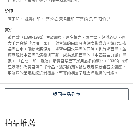
伯洪水仙，鍾壽仁靈芝，陳子和寫松竝記。
鈐印
陳子和、 鍾壽仁印、 葉公超 黃君璧印 百葉館 吳平 范伯洪
賞析
黃君璧（1898-1991）生於廣東，原名韞之，號君璧。與溥心畬、張
大千是合稱「渡海三家」，對台灣的國畫具有深度影響力。黃君璧擅
長畫山水，傳統功底深厚，學習中國水墨畫的同時，也兼學西畫，並
經歷現代中國畫的演變與革新，成為兼通西畫的「中國新古典派」畫
家。 「白雲」和「飛瀑」是黃君璧筆下運用最多的題材。1930年《煙
江泛艇》為黃君璧早期作品，溫潤飽滿的皴法表現遠景岩石之體感，
用濕潤的筆觸點綴近景樹叢，堅實的構圖呈現雲煙飄渺的景緻。
返回拍品列表
拍品推薦