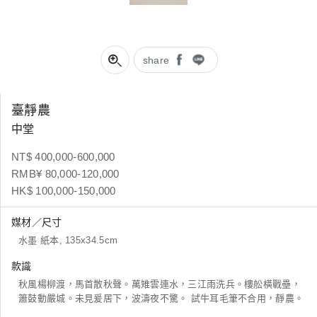
share
臺靜農
中堂
NT$ 400,000-600,000
RMB¥ 80,000-120,000
HK$ 100,000-150,000
媒材／尺寸
水墨 紙本, 135x34.5cm
款識
秋風楊柳渡，馬首散秋聲。萬雉雲連水，三江雨洗兵。樓舩橫戰壘，
簫鼓動嚴城。未見爰居下，波濤夜不驚。 試牛耳毛筆不合用，靜農。