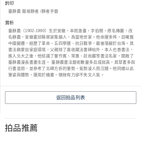
鈐印
臺靜農 龍坡靜者 /靜者手藝
賞析
臺靜農（1902-1990）生於安徽，本姓澹臺，字伯簡，原名傳嚴，改
名靜農，安徽霍邱縣葉家集鎮人，為當地世家。他命運多舛，目睹舊
中國變遷，經歷了革命、五四學運、抗日戰爭，最後落腳於台灣。其
書法啟蒙自家庭環境，父親除了喜收藏法書碑帖外，本人也善書法，
進入北大之後，他結識了董作賓、常惠、莊尚嚴等書法名家，開啟了
臺靜農漫長書畫生涯。 臺靜農書法藝術數量多且成就高，其草書多與
行書混用，並參考了北碑方折的筆勢，氣勢凌人而沉穩。他同樣以此
筆姿與體勢，運用於繪畫，頓挫有力卻不失文人氣。
返回拍品列表
拍品推薦