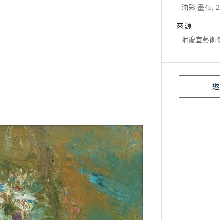
油彩 畫布, 2
來源
附慶宜藝術
返